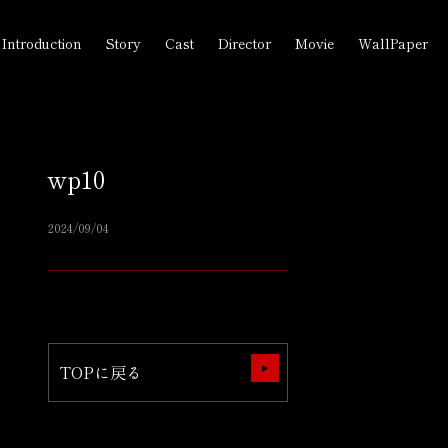
Introduction
Story
Cast
Director
Movie
WallPaper
wp10
2024/09/04
TOPに戻る